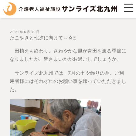
投
2021年6月30日
稿
たこやきと七夕に向けて～☆Ξ
日:
田植えも終わり、さわやかな風が青田を渡る季節に
なりましたが、皆さまいかがお過ごしでしょうか。
サンライズ北九州では、7月の七夕飾りの為、ご利
用者様にはそれぞれのお願い事を綴っていただきまし
た。