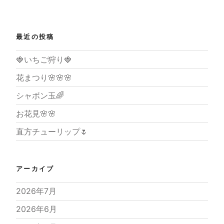
ョ
稿
ン
最近の投稿
🍓いちご狩り🍓
花まつり🌸🌸🌸
シャボン玉🌈
お花見🌸🌸
直方チューリップ🌷
アーカイブ
2026年7月
2026年6月