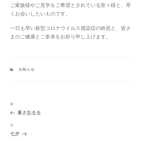
ご家族様やご見学をご希望とされている皆々様と、早
くお会いしたいものです。
一日も早い
新型コロナウイルス
感染症の終息と、皆さ
まのご健康とご多幸をお祈り申し上げます。
カ
お知らせ
テ
ゴ
リ
ー
投
過
前
稿
去
ナ
暑さ忘るる
の
ビ
投
ゲ
次
次
稿
ー
の
七夕
シ
投