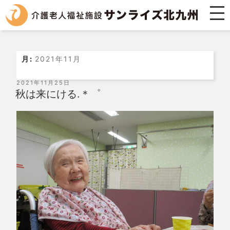
月:
2021年11月
投
2021年11月25日
稿
秋は来にける.＊゜
日: