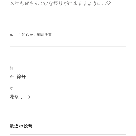
来年も皆さんでひな祭りが出来ますように…♡
カ
お知らせ
,
年間行事
テ
ゴ
リ
ー
投
過
前
稿
去
ナ
節分
の
ビ
投
ゲ
次
次
稿
ー
の
花祭り
シ
投
ョ
稿
ン
最近の投稿