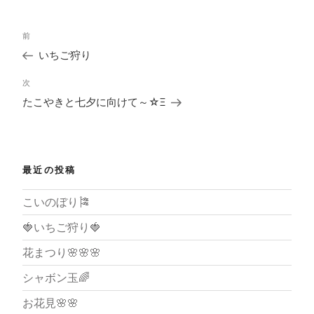
投
過
前
稿
去
ナ
いちご狩り
の
ビ
投
ゲ
次
次
稿
ー
の
たこやきと七夕に向けて～☆Ξ
シ
投
ョ
稿
ン
最近の投稿
こいのぼり🎏
🍓いちご狩り🍓
花まつり🌸🌸🌸
シャボン玉🌈
お花見🌸🌸