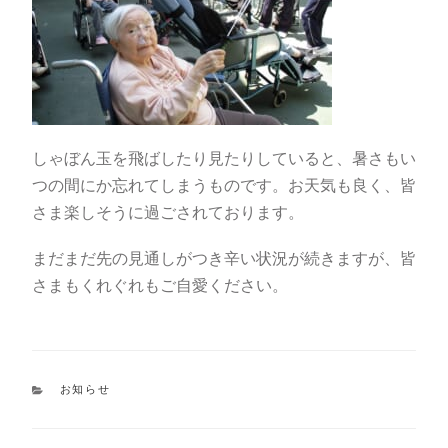
しゃぼん玉を飛ばしたり見たりしていると、暑さもい
つの間にか忘れてしまうものです。お天気も良く、皆
さま楽しそうに過ごされております。
まだまだ先の見通しがつき辛い状況が続きますが、皆
さまもくれぐれもご自愛ください。
カ
お知らせ
テ
ゴ
リ
ー